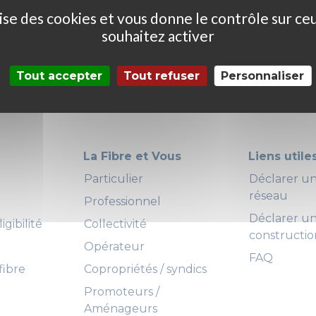
ilise des cookies et vous donne le contrôle sur ce
souhaitez activer
Tout accepter
Tout refuser
Personnaliser
La Fibre et Vous
Liens utile
Particulier
Déclarer 
réseau
Professionnel
Déclarer u
igibilité
Collectivité
constructio
Opérateur
FAQ
fibre
Copropriétés / syndics
Promoteurs /
Aménageurs