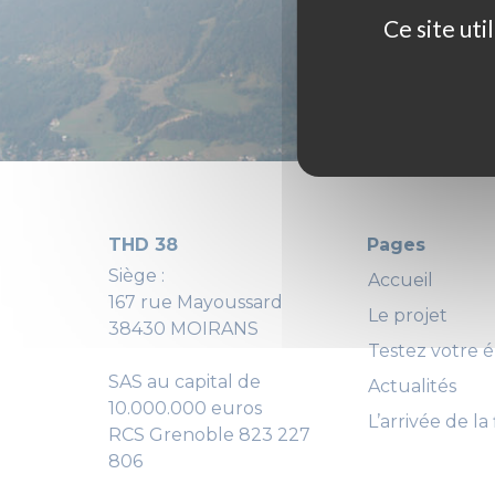
Ce site ut
THD 38
Pages
Siège :
Accueil
167 rue Mayoussard
Le projet
38430 MOIRANS
Testez votre él
SAS au capital de
Actualités
10.000.000 euros
L’arrivée de la 
RCS Grenoble 823 227
806