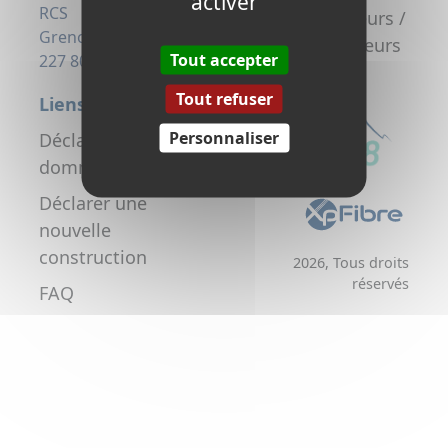
activer
la fibre
RCS
Promoteurs /
Grenoble 823
Aménageurs
Tout accepter
227 806
Tout refuser
Liens utiles
Personnaliser
Déclarer un
dommage réseau
Déclarer une
nouvelle
construction
2026, Tous droits
réservés
FAQ