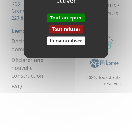
activer
la fibre
RCS
Promoteurs /
Grenoble 823
Aménageurs
Tout accepter
227 806
Tout refuser
Liens utiles
Personnaliser
Déclarer un
dommage réseau
Déclarer une
nouvelle
construction
2026, Tous droits
réservés
FAQ