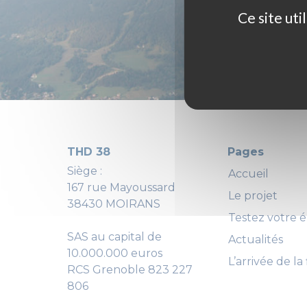
Ce site ut
THD 38
Pages
Siège :
Accueil
167 rue Mayoussard
Le projet
38430 MOIRANS
Testez votre él
SAS au capital de
Actualités
10.000.000 euros
L’arrivée de la 
RCS Grenoble 823 227
806