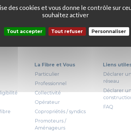
ilise des cookies et vous donne le contrôle sur ce
souhaitez activer
Tout accepter
Tout refuser
Personnaliser
La Fibre et Vous
Liens utile
Particulier
Déclarer 
réseau
Professionnel
Déclarer u
igibilité
Collectivité
constructio
Opérateur
FAQ
fibre
Copropriétés / syndics
Promoteurs /
Aménageurs