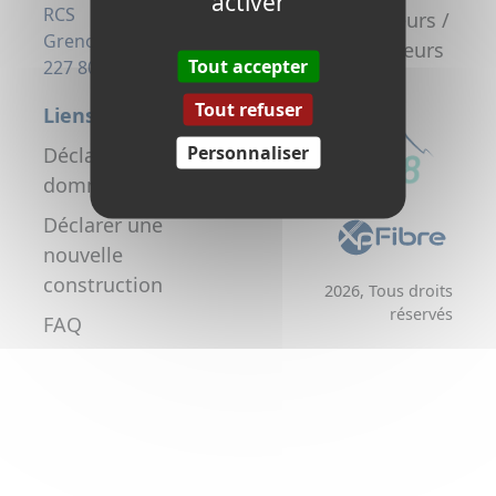
activer
la fibre
RCS
Promoteurs /
Grenoble 823
Aménageurs
Tout accepter
227 806
Tout refuser
Liens utiles
Personnaliser
Déclarer un
dommage réseau
Déclarer une
nouvelle
construction
2026, Tous droits
réservés
FAQ