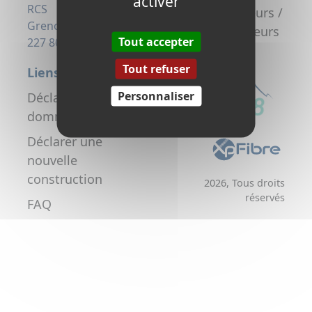
activer
la fibre
RCS
Promoteurs /
Grenoble 823
Aménageurs
Tout accepter
227 806
Tout refuser
Liens utiles
Personnaliser
Déclarer un
dommage réseau
Déclarer une
nouvelle
construction
2026, Tous droits
réservés
FAQ