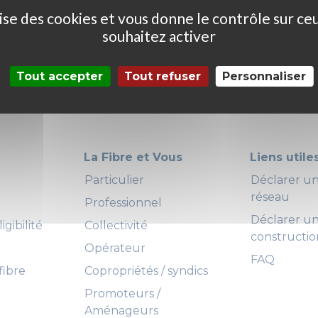
ilise des cookies et vous donne le contrôle sur ce
souhaitez activer
Tout accepter
Tout refuser
Personnaliser
La Fibre et Vous
Liens utile
Particulier
Déclarer 
réseau
Professionnel
Déclarer u
igibilité
Collectivité
constructio
Opérateur
FAQ
fibre
Copropriétés / syndics
Promoteurs /
Aménageurs