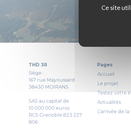
Ce site ut
THD 38
Pages
Siège :
Accueil
167 rue Mayoussard
Le projet
38430 MOIRANS
Testez votre él
SAS au capital de
Actualités
10.000.000 euros
L’arrivée de la 
RCS Grenoble 823 227
806