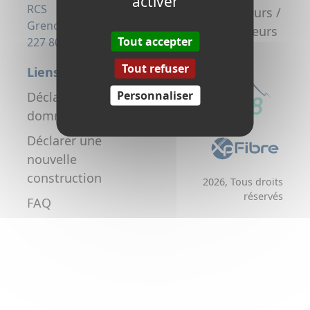
activer
la fibre
RCS
Promoteurs /
Grenoble 823
Aménageurs
Tout accepter
227 806
Tout refuser
Liens utiles
Personnaliser
Déclarer un
dommage réseau
Déclarer une
nouvelle
construction
2026, Tous droits
réservés
FAQ