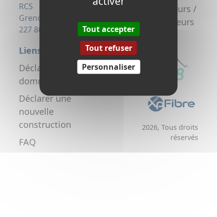
activer
la fibre
RCS
Promoteurs /
Grenoble 823
Aménageurs
Tout accepter
227 806
Tout refuser
Liens utiles
Personnaliser
Déclarer un
dommage réseau
Déclarer une
nouvelle
construction
2026, Tous droits
réservés
FAQ