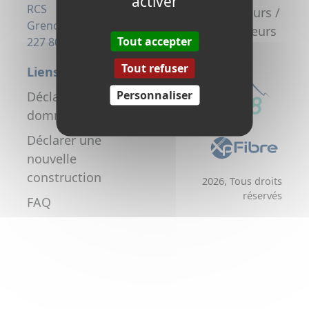
activer
la fibre
RCS
Promoteurs /
Grenoble 823
Aménageurs
Tout accepter
227 806
Tout refuser
Liens utiles
Personnaliser
Déclarer un
dommage réseau
Déclarer une
nouvelle
construction
2026, Tous droits
réservés
FAQ