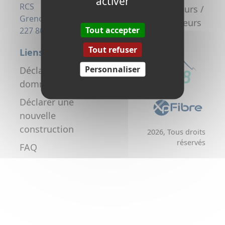
activer
la fibre
RCS
Promoteurs /
Grenoble 823
Aménageurs
Tout accepter
227 806
Tout refuser
Liens utiles
Personnaliser
Déclarer un
dommage réseau
Déclarer une
nouvelle
construction
2026, Tous droits
réservés
FAQ