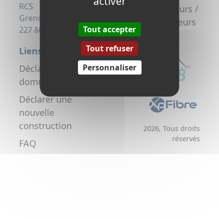
activer
la fibre
RCS
Promoteurs /
Grenoble 823
Aménageurs
Tout accepter
227 806
Tout refuser
Liens utiles
Personnaliser
Déclarer un
dommage réseau
Déclarer une
nouvelle
construction
2026, Tous droits
réservés
FAQ