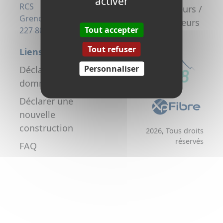
activer
la fibre
RCS
Promoteurs /
Grenoble 823
Aménageurs
Tout accepter
227 806
Tout refuser
Liens utiles
Personnaliser
Déclarer un
dommage réseau
Déclarer une
nouvelle
construction
2026, Tous droits
réservés
FAQ