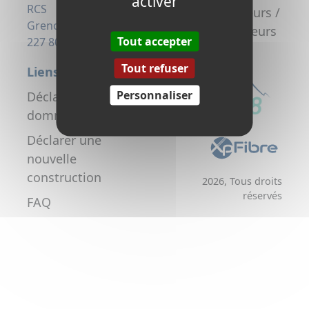
activer
la fibre
RCS
Promoteurs /
Grenoble 823
Aménageurs
Tout accepter
227 806
Tout refuser
Liens utiles
Personnaliser
Déclarer un
dommage réseau
Déclarer une
nouvelle
construction
2026, Tous droits
réservés
FAQ