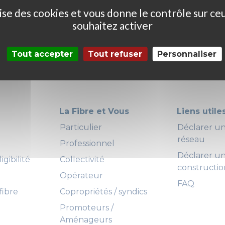
ilise des cookies et vous donne le contrôle sur ce
souhaitez activer
Tout accepter
Tout refuser
Personnaliser
La Fibre et Vous
Liens utile
Particulier
Déclarer 
réseau
Professionnel
Déclarer u
igibilité
Collectivité
constructio
Opérateur
FAQ
fibre
Copropriétés / syndics
Promoteurs /
Aménageurs