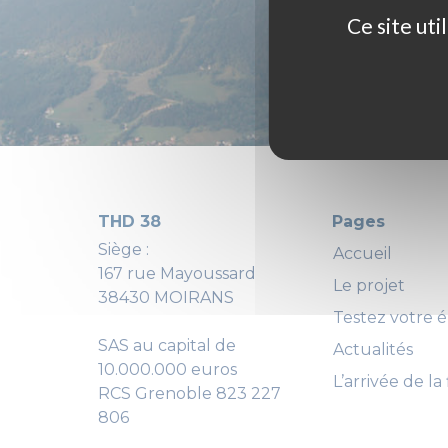
Ce site ut
THD 38
Pages
Siège :
Accueil
167 rue Mayoussard
Le projet
38430 MOIRANS
Testez votre él
SAS au capital de
Actualités
10.000.000 euros
L’arrivée de la 
RCS Grenoble 823 227
806