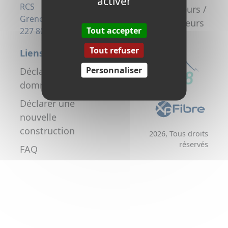
activer
la fibre
RCS
Promoteurs /
Grenoble 823
Aménageurs
Tout accepter
227 806
Tout refuser
Liens utiles
Personnaliser
Déclarer un
dommage réseau
Déclarer une
nouvelle
construction
2026, Tous droits
réservés
FAQ