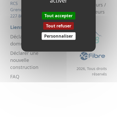
activer
la fibre
RCS
Promoteurs /
Grenoble 823
Aménageurs
Tout accepter
227 806
Tout refuser
Liens utiles
Personnaliser
Déclarer un
dommage réseau
Déclarer une
nouvelle
construction
2026, Tous droits
réservés
FAQ